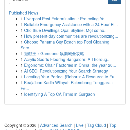
Published News
1
Liverpool Pest Extermination : Protecting Yo...
1
Reliable Emergency Assistance with a 24 Hour El...
1
Cho thuê Dwellings Opal Skyline: Một cơ hộ...
1
How present-day communities are revolutionizing...
1
Choose Panama City Beach top Pool Cleaning
Serv...
1
遊戲王：Gameone 娛樂城全攻略
1
Acrylic Sports Flooring Bangalore: A Thoroug...
1
Ergonomic Chair Factories in China: the year 20...
1
AI SEO: Revolutionizing Your Search Strategy
1
Locating Your Perfect {Reborn: A Resource to Fu...
1
Keajaiban Kadin Wilayah Palembang Tenggara :
Pe...
1
Identifying A Top CA Firms in Gurgaon
Copyright © 2026 |
Advanced Search
|
Live
|
Tag Cloud
|
Top