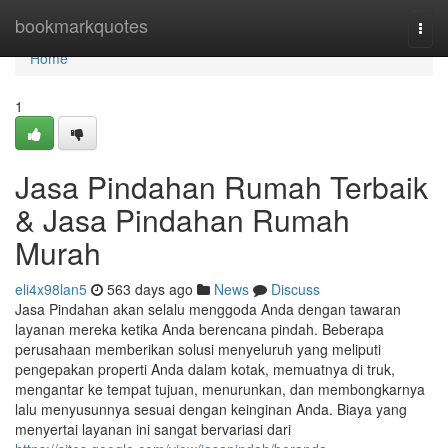
Home
bookmarkquotes
Togg
navi
Home
1
Jasa Pindahan Rumah Terbaik
& Jasa Pindahan Rumah
Murah
eli4x98lan5
563 days ago
News
Discuss
Jasa Pindahan akan selalu menggoda Anda dengan tawaran
layanan mereka ketika Anda berencana pindah. Beberapa
perusahaan memberikan solusi menyeluruh yang meliputi
pengepakan properti Anda dalam kotak, memuatnya di truk,
mengantar ke tempat tujuan, menurunkan, dan membongkarnya
lalu menyusunnya sesuai dengan keinginan Anda. Biaya yang
menyertai layanan ini sangat bervariasi dari