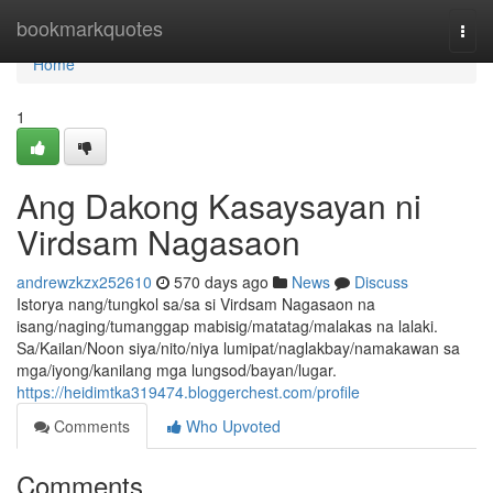
Home
bookmarkquotes
Togg
navi
Home
1
Ang Dakong Kasaysayan ni
Virdsam Nagasaon
andrewzkzx252610
570 days ago
News
Discuss
Istorya nang/tungkol sa/sa si Virdsam Nagasaon na
isang/naging/tumanggap mabisig/matatag/malakas na lalaki.
Sa/Kailan/Noon siya/nito/niya lumipat/naglakbay/namakawan sa
mga/iyong/kanilang mga lungsod/bayan/lugar.
https://heidimtka319474.bloggerchest.com/profile
Comments
Who Upvoted
Comments