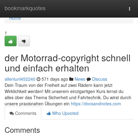
Home
bookmarkquotes
Togg
navi
Home
1
der Motorrad-copyright schnell
und einfach erhalten
allenlunl452240
571 days ago
News
Discuss
Dein Traum von der Freiheit auf zwei Rädern kann jetzt
Wirklichkeit werden! Mit unserem einzigartigen Kurs lernst du
alles über das Thema Sicherheit und Fahrtechnik. Du wirst durch
unsere praxisnahen Übungen ein
https://docsandnotes.com
Comments
Who Upvoted
Comments