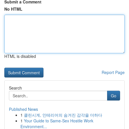
Submit a Comment
No HTML
HTML is disabled
Report Page
Search
Go
Published News
1
클린시계, 인테리어의 숨겨진 감각을 더하다
1
Your Guide to Same-Sex Hostile Work
Environment...