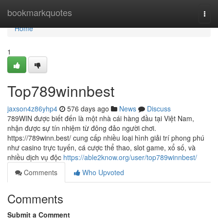
Home
bookmarkquotes
Togg
navi
Home
1
Top789winnbest
jaxson4z86yhp4
576 days ago
News
Discuss
789WIN được biết đến là một nhà cái hàng đầu tại Việt Nam,
nhận được sự tín nhiệm từ đông đảo người chơi.
https://789winn.best/ cung cấp nhiều loại hình giải trí phong phú
như casino trực tuyến, cá cược thể thao, slot game, xổ số, và
nhiều dịch vụ độc
https://able2know.org/user/top789winnbest/
Comments
Who Upvoted
Comments
Submit a Comment