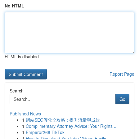
No HTML
HTML is disabled
Report Page
Search
Go
Published News
1
網站SEO優化全攻略：提升流量與成效
1
Complimentary Attorney Advice: Your Rights ...
1
Emperor268 TikTok
1
How to Download YouTube Videos Easily