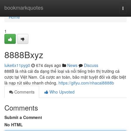
Home
bookmarkquotes
Togg
navi
Home
1
8888Bxyz
luke6x11pyg0
674 days ago
News
Discuss
888B là nhà cái đa dạng thể loại và nổi tiếng trên thị trường cá
cược tại Việt Nam. Cá cược an toàn, bảo mật tuyệt đối và đặc biệt
là nạp rút siêu nhanh chóng.
https://gifyu.com/nhacai8888b
Comments
Who Upvoted
Comments
Submit a Comment
No HTML