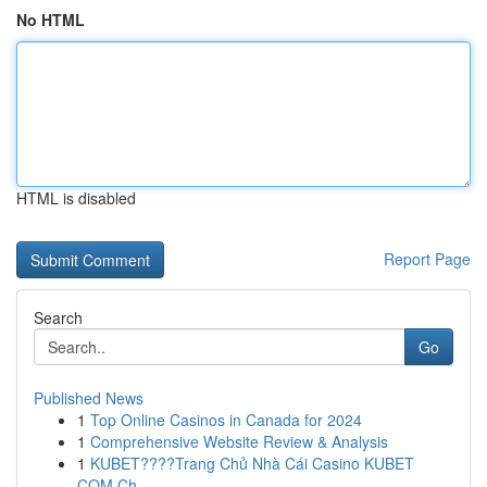
No HTML
HTML is disabled
Report Page
Search
Go
Published News
1
Top Online Casinos in Canada for 2024
1
Comprehensive Website Review & Analysis
1
KUBET????️Trang Chủ Nhà Cái Casino KUBET
COM Ch...