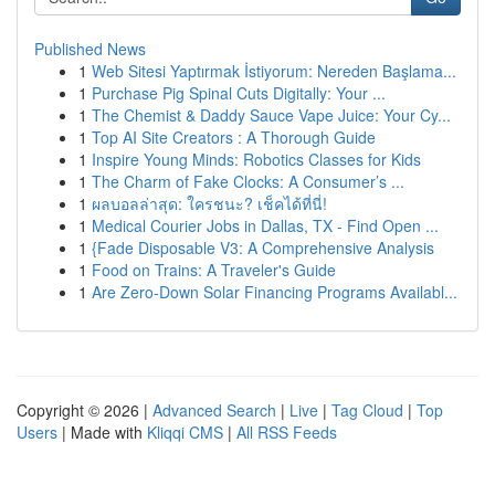
Published News
1
Web Sitesi Yaptırmak İstiyorum: Nereden Başlama...
1
Purchase Pig Spinal Cuts Digitally: Your ...
1
The Chemist & Daddy Sauce Vape Juice: Your Cy...
1
Top AI Site Creators : A Thorough Guide
1
Inspire Young Minds: Robotics Classes for Kids
1
The Charm of Fake Clocks: A Consumer’s ...
1
ผลบอลล่าสุด: ใครชนะ? เช็คได้ที่นี่!
1
Medical Courier Jobs in Dallas, TX - Find Open ...
1
{Fade Disposable V3: A Comprehensive Analysis
1
Food on Trains: A Traveler's Guide
1
Are Zero-Down Solar Financing Programs Availabl...
Copyright © 2026 |
Advanced Search
|
Live
|
Tag Cloud
|
Top
Users
| Made with
Kliqqi CMS
|
All RSS Feeds