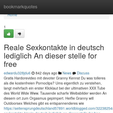
Home
bookmarkquotes
Home
1
Reale Sexkontakte in deutsch
lediglich An dieser stelle for
free
edwardu328jdu6
842 days ago
News
Discuss
Gratis Hardorevideo mit devoter Granny Kennst Du was tolleres
als die kostenfreien Pornoclips? Ums eigentlich zu verstehen,
langt mehrfach ein erster Klicklaut bei der ultimativen XXX Tube
des World Wide Www. Tausende scharfe Weibsbilder werden An
diesem ort zum Orgasmus gepimpert. Heiße Granny will
Outdoorsex Welches gibt es entspannenderes wie
https://seitensprungdeutschland57891.worldblogged.com/32238254/