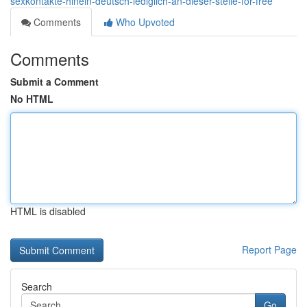
sexkontakte-hinein-deutsch-lediglich-an-dieser-stelle-for-free
Comments
Who Upvoted
Comments
Submit a Comment
No HTML
HTML is disabled
Report Page
Search
Go