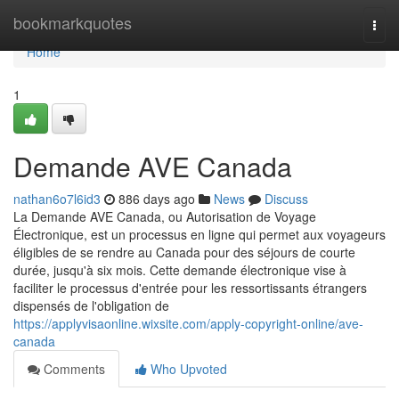
Home
bookmarkquotes
Togg
navi
Home
1
Demande AVE Canada
nathan6o7l6id3
886 days ago
News
Discuss
La Demande AVE Canada, ou Autorisation de Voyage
Électronique, est un processus en ligne qui permet aux voyageurs
éligibles de se rendre au Canada pour des séjours de courte
durée, jusqu'à six mois. Cette demande électronique vise à
faciliter le processus d'entrée pour les ressortissants étrangers
dispensés de l'obligation de
https://applyvisaonline.wixsite.com/apply-copyright-online/ave-
canada
Comments
Who Upvoted