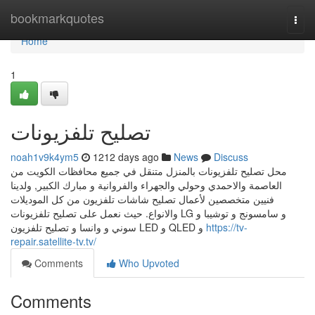
Home
bookmarkquotes
Togg
navi
Home
1
تصليح تلفزيونات
noah1v9k4ym5
1212 days ago
News
Discuss
محل تصليح تلفزيونات بالمنزل متنقل في جميع محافظات الكويت من
العاصمة والاحمدي وحولي والجهراء والفروانية و مبارك الكبير, ولدينا
فنيين متخصصين لأعمال تصليح شاشات تلفزيون من كل الموديلات
والانواع. حيث نعمل على تصليح تلفزيونات LG و سامسونج و توشيبا و
سوني و وانسا و تصليح تلفزيون LED و QLED و
https://tv-
repair.satellite-tv.tv/
Comments
Who Upvoted
Comments