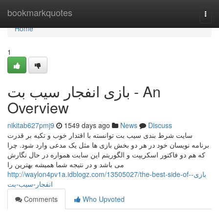
Home
bookmarkquotes
Togg
navi
Home
1
بازی انفجار سیب بت - An
Overview
nikitab627pmj9
1549 days ago
News
Discuss
سایت شرط بندی سیب بت توانسته با اقتدار خوب و تکیه بر قدرت
برنامه نویسان خود در هر دو بخش بازی ها مثل یک مدعی وارد شود. چرا
که هم دو فاکتور اسکریپت و الگوریتم این سایت همواره در حال نگارش
می باشد و در نتیجه شما همیشه بهترین را
http://waylon4pv1a.idblogz.com/13505027/the-best-side-of-بازی-
انفجار-سیب-بت
Comments
Who Upvoted