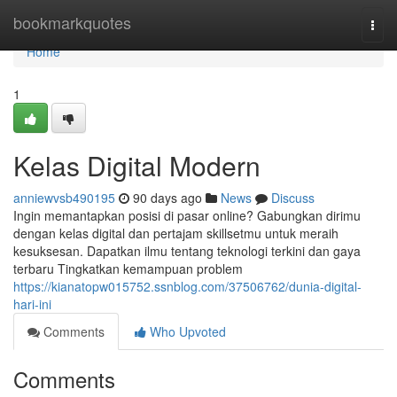
Home
bookmarkquotes
Togg
navi
Home
1
Kelas Digital Modern
anniewvsb490195
90 days ago
News
Discuss
Ingin memantapkan posisi di pasar online? Gabungkan dirimu
dengan kelas digital dan pertajam skillsetmu untuk meraih
kesuksesan. Dapatkan ilmu tentang teknologi terkini dan gaya
terbaru Tingkatkan kemampuan problem
https://kianatopw015752.ssnblog.com/37506762/dunia-digital-
hari-ini
Comments
Who Upvoted
Comments